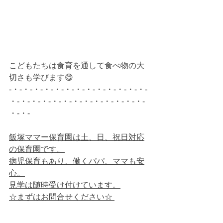
こどもたちは食育を通して食べ物の大
切さも学びます😋
-・-・-・-・-・-・-・-・-・-・-・-・-・-
・-・-・-・-・-・-・-・-・-・-・-・-・-
・-・-
飯塚ママー保育園は土、日、祝日対応
の保育園です。
病児保育もあり、働くパパ、ママも安
心。
見学は随時受け付けています。
☆まずはお問合せください☆