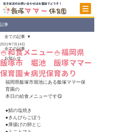
空き状況のお問い合わせはお電話でどうぞ！
記事
全ての記事
2021年7月14日
全ての記事
🍚和食メニュー🍚福岡県
お知らせ
飯塚市 堀池 飯塚ママー
保育園★病児保育あり
福岡県飯塚市堀池にある飯塚ママー保
育園の
本日の給食メニューです😋
●鯖の塩焼き
●きんぴらごぼう
●厚揚げの卵とじ
●ミニトマト