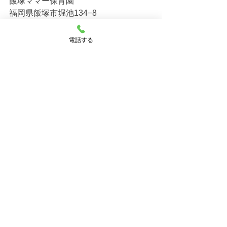
飯塚ママー保育園 
福岡県飯塚市堀池134−8
☎0948-55-1818
HP： 
https://www.iizukahoiku.com/
電話する
《系列保育園》  
幸袋らぶはーと保育園 
福岡県飯塚市中956-4 
☎080-7896-8281 
HP：
https://www.loveheart.jp
飯塚川津ママー保育園  
福岡県飯塚市川津452-1  
☎0948-55-2258
HP：
https://www.iizukakawazu.com
飯塚北らぶはーと保育園　　　  
福岡県飯塚市鯰田1646-6　  
☎0948-55-2123