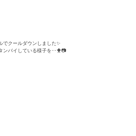
ルでクールダウンしました✨
ンバイしている様子を‥🐥📷