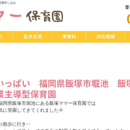
育園申し込み
空
り
空き状況
保育料
対応地域
いっぱい 福岡県飯塚市堀池 飯
業主導型保育園
福岡県飯塚市堀池にある飯塚ママー保育園では
気に登園してきてくれました🌞
お散歩に行き‥