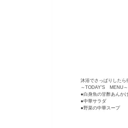
沐浴でさっぱりしたら
～TODAY’S　MENU～
●白身魚の甘酢あんか
●中華サラダ
●野菜の中華スープ