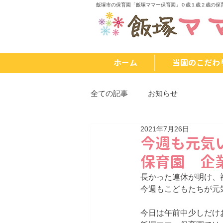
飯塚市の保育園「飯塚ママー保育園」０歳１歳２歳の保
ホーム
当園のこだわ
全ての記事
お知らせ
2021年7月26日
今週も元気
保育園 企
長かった連休が明け、
今週もこどもたちが元
今日は午前中少しだけ