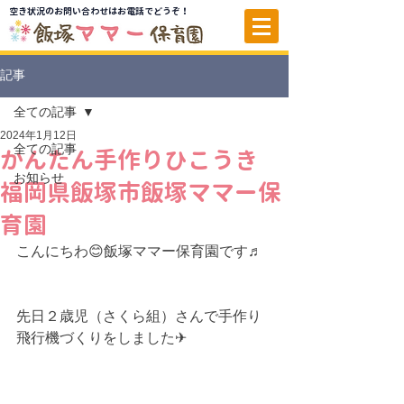
空き状況のお問い合わせはお電話でどうぞ！
記事
全ての記事
2024年1月12日
全ての記事
かんたん手作りひこうき
お知らせ
福岡県飯塚市飯塚ママー保
育園
こんにちわ
😊
飯塚ママー保育園です♬
先日２歳児（さくら組）さんで手作り
飛行機づくりをしました✈