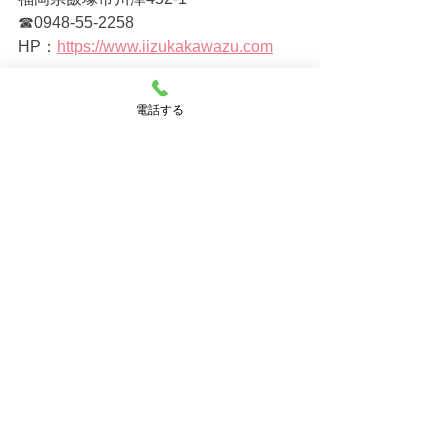
☎0948-55-2258
HP：
https://www.iizukakawazu.com
飯塚北らぶはーと保育園　　　  
電話する
福岡県飯塚市鯰田1646-6　  
☎0948-55-2123
HP：
https://www.iizukakita.com
飯塚ママー保育園　施設長　岩穴口 廣
憲（いわなぐち ひろのり）
すべて表示
最新記事