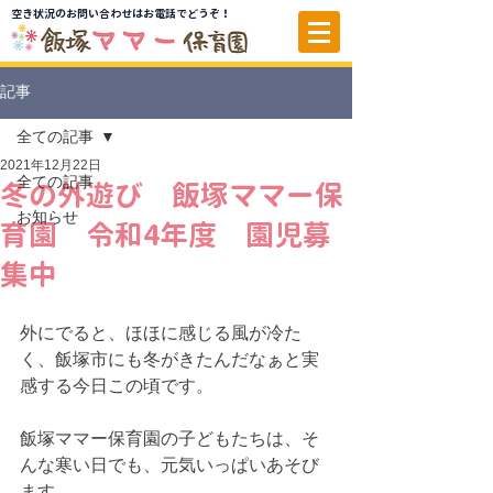
空き状況のお問い合わせはお電話でどうぞ！
記事
全ての記事
2021年12月22日
全ての記事
冬の外遊び 飯塚ママー保
お知らせ
育園 令和4年度 園児募
集中
外にでると、ほほに感じる風が冷た
く、飯塚市にも冬がきたんだなぁと実
感する今日この頃です。
飯塚ママー保育園の子どもたちは、そ
んな寒い日でも、元気いっぱいあそび
ます。