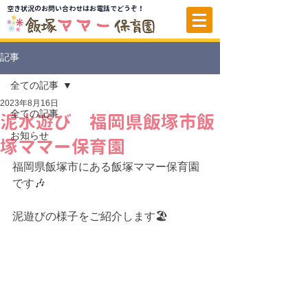
空き状況のお問い合わせはお電話でどうぞ！
記事
全ての記事
2023年8月16日
全ての記事
泥水遊び 福岡県飯塚市飯
お知らせ
塚ママー保育園
福岡県飯塚市にある飯塚ママー保育園
です🎶
泥遊びの様子をご紹介します
🏖️