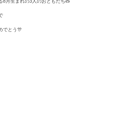
8月生まれの3人のおともだち🧸
で
めでとう🎊