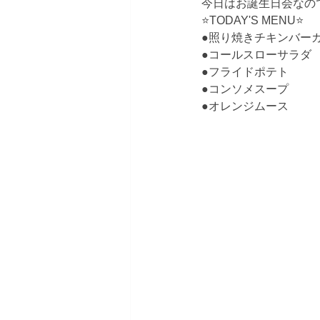
今日はお誕生日会なの
⭐TODAY'S MENU⭐
●照り焼きチキンバー
●コールスローサラダ
●フライドポテト
●コンソメスープ
●オレンジムース