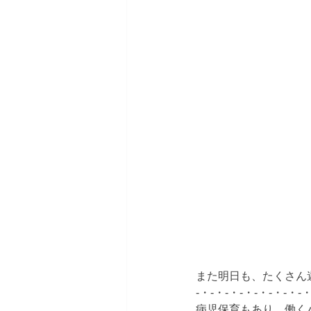
また明日も、たくさん遊
-・-・-・-・-・-・-・-・
病児保育もあり、働く