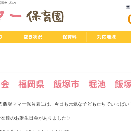
育園申し込み
空
り
空き状況
保育料
対応地域
日会 福岡県 飯塚市 堀池 飯
る飯塚ママー保育園には、今日も元気な子どもたちでいっぱいで
お友達のお誕生日会がありました✨