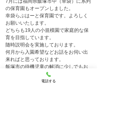
7月には福岡県飯塚市中（幸袋）に系列
の保育園もオープンしました。
幸袋らぶはーと保育園です。よろしく
お願いいたします。
どちらも19人の小規模園で家庭的な保
育を目指しています。
随時説明会を実施しております。
何月から入園希望などお話をお伺い出
来ればと思っております。
飯塚市の待機児童の解消に少しでもお
力になれればと思います。
電話する
福岡県飯塚市　飯塚ママー保育園　空
き状況のお問い合わせは
お気軽にお電話してください。
合わせて福岡県飯塚市　幸袋らぶはー
と保育園の空き状況もお知らせさせて
頂きます。
飯塚ママー保育園