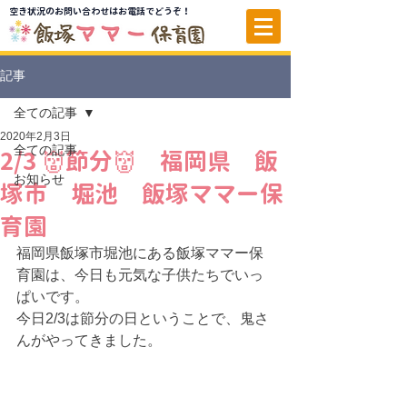
空き状況のお問い合わせはお電話でどうぞ！
記事
全ての記事
2020年2月3日
全ての記事
2/3 👹節分👹 福岡県 飯
お知らせ
塚市 堀池 飯塚ママー保
育園
福岡県飯塚市堀池にある飯塚ママー保
育園は、今日も元気な子供たちでいっ
ぱいです。
今日2/3は節分の日ということで、鬼さ
んがやってきました。