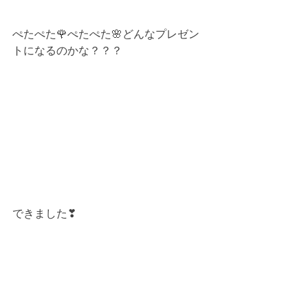
ぺたぺた🌹ぺたぺた🌸どんなプレゼン
トになるのかな？？？
できました❣