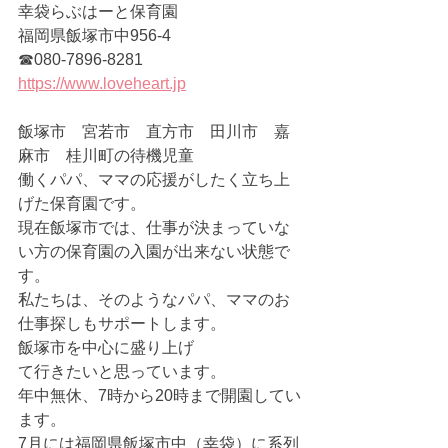
幸袋らぶはーと保育園
福岡県飯塚市中956-4
☎080-7896-8281
https://www.loveheart.jp
飯塚市　宮若市　直方市　田川市　嘉
麻市　桂川町の待機児童
働くパパ、ママの応援がしたく立ち上
げた保育園です。
現在飯塚市では、仕事が決まっていな
い方の保育園の入園が出来ない状態で
す。
私たちは、そのようなパパ、ママのお
仕事探しもサポートします。
飯塚市を中心に盛り上げ
て行きたいと思っています。
年中無休、7時から20時まで開園してい
ます。
7月には福岡県飯塚市中（幸袋）に系列