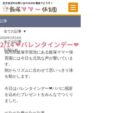
空き状況のお問い合わせはお電話でどうぞ！
記事
全ての記事
2020年2月14日
全ての記事
2/14 ❤バレンタインデー❤
お知らせ
福岡県飯塚市堀池にある飯塚ママー保
育園には今日も元気な声が響いていま
す。
朝からリズムに合わせて思いっきり体
を動かします。
今日はバレンタインデー❤パパに感謝
を込めたプレゼントをみんなでつくり
ました。
ぺたぺた🌹ぺたぺた🌸