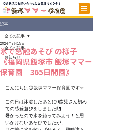
空き状況のお問い合わせはお電話でどうぞ！
記事
全ての記事
2024年8月15日
全ての記事
氷で感触あそび の様子
お知らせ
《福岡県飯塚市 飯塚ママー
保育園 365日開園》
こんにちは😄飯塚ママー保育園です✨
この日は
沐浴したあとに0歳児さん初め
ての感覚遊びをしました🙌
暑かったので氷を触ってみよう！と思
いがけないあそびでしたが、
目の前に氷を散らばせると、興味津々