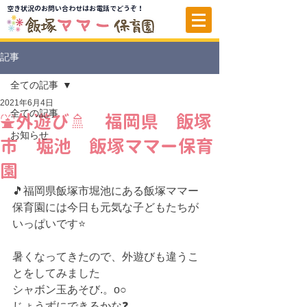
空き状況のお問い合わせはお電話でどうぞ！
記事
全ての記事
2021年6月4日
全ての記事
⛲外遊び🚿 福岡県 飯塚
お知らせ
市 堀池 飯塚ママー保育
園
🎵福岡県飯塚市堀池にある飯塚ママー
保育園には今日も元気な子どもたちが
いっぱいです⭐
暑くなってきたので、外遊びも違うこ
とをしてみました
シャボン玉あそび.。o○
じょうずにできるかな❓