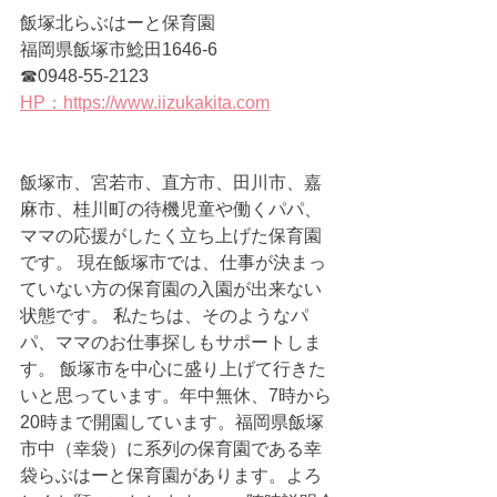
飯塚北らぶはーと保育園　　　
福岡県飯塚市鯰田1646-6　
☎0948-55-2123
HP：https://www.iizukakita.com
飯塚市、宮若市、直方市、田川市、嘉
麻市、桂川町の待機児童や働くパパ、
ママの応援がしたく立ち上げた保育園
です。 現在飯塚市では、仕事が決まっ
ていない方の保育園の入園が出来ない
状態です。 私たちは、そのようなパ
パ、ママのお仕事探しもサポートしま
す。 飯塚市を中心に盛り上げて行きた
いと思っています。年中無休、7時から
20時まで開園しています。福岡県飯塚
市中（幸袋）に系列の保育園である幸
袋らぶはーと保育園があります。よろ