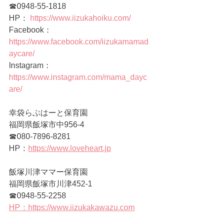
☎0948-55-1818   
HP： 
https://www.iizukahoiku.com/
Facebook： 
https://www.facebook.com/iizukamamad
aycare/
Instagram： 
https://www.instagram.com/mama_dayc
are/
幸袋らぶはーと保育園 
福岡県飯塚市中956-4 
☎080-7896-8281 
HP：
https://www.loveheart.jp
飯塚川津ママー保育園
福岡県飯塚市川津452-1
☎0948-55-2258
HP：https://www.iizukakawazu.com