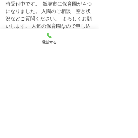
時受付中です。  飯塚市に保育園が４つ
になりました。 入園のご相談　空き状
況などご質問ください。  よろしくお願
いします。 人気の保育園なので申し込
みはお早めにお願いします。  
電話する
一時預かりもご相談下さい。
飯塚ママー保育園 施設長　岩穴口　廣
憲 
すべて表示
最新記事