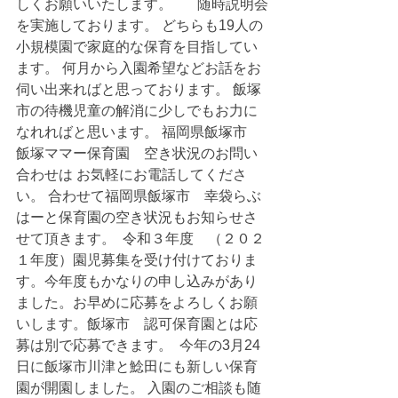
しくお願いいたします。   　随時説明会
を実施しております。 どちらも19人の
小規模園で家庭的な保育を目指してい
ます。 何月から入園希望などお話をお
伺い出来ればと思っております。 飯塚
市の待機児童の解消に少しでもお力に
なれればと思います。 福岡県飯塚市　
飯塚ママー保育園　空き状況のお問い
合わせは お気軽にお電話してくださ
い。 合わせて福岡県飯塚市　幸袋らぶ
はーと保育園の空き状況もお知らせさ
せて頂きます。  令和３年度　（２０２
１年度）園児募集を受け付けておりま
す。今年度もかなりの申し込みがあり
ました。お早めに応募をよろしくお願
いします。飯塚市　認可保育園とは応
募は別で応募できます。
  今年の3月24
日に飯塚市川津と鯰田にも新しい保育
園が開園しました。 入園のご相談も随