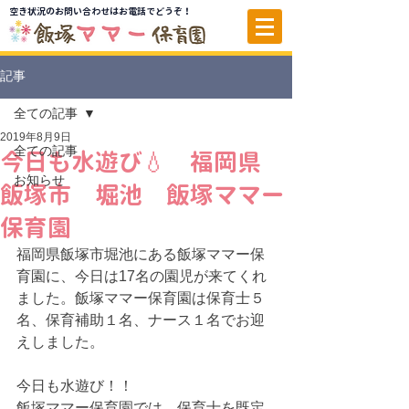
空き状況のお問い合わせはお電話でどうぞ！
記事
全ての記事
2019年8月9日
全ての記事
今日も水遊び💧 福岡県
お知らせ
飯塚市 堀池 飯塚ママー
保育園
福岡県飯塚市堀池にある飯塚ママー保
育園に、今日は17名の園児が来てくれ
ました。飯塚ママー保育園は保育士５
名、保育補助１名、ナース１名でお迎
えしました。
今日も水遊び！！
飯塚ママー保育園では、保育士を既定