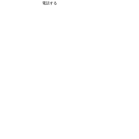
電話する
コメント
コメントを追加…
七夕会を楽しみました🎋
月に1度の体操
✨《福岡県飯塚市 飯塚マ
🤸‍♀️✨《福岡県