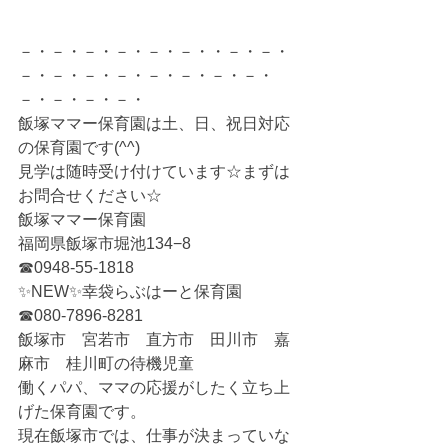
－・－・－・－・－・－・・－・－・
－・－・－・－・－・－・－・－・
－・－・－・－・
飯塚ママー保育園は土、日、祝日対応
の保育園です(^^)
見学は随時受け付けています☆まずは
お問合せください☆
飯塚ママー保育園
福岡県飯塚市堀池134−8
☎0948-55-1818
✨NEW✨幸袋らぶはーと保育園
☎080-7896-8281
飯塚市　宮若市　直方市　田川市　嘉
麻市　桂川町の待機児童
働くパパ、ママの応援がしたく立ち上
げた保育園です。
現在飯塚市では、仕事が決まっていな