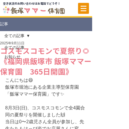
空き状況のお問い合わせはお電話でどうぞ！
記事
全ての記事
2025年9月11日
全ての記事
コスモスコモンで夏祭り🌻
お知らせ
《福岡県飯塚市 飯塚ママー
保育園 365日開園》
こんにちは😄
飯塚市堀池にある
企業主導型保育園
「
飯塚ママー保育園」です✨
8月3日(日)、コスモスコモンで全4園合
同の夏祭りを開催しました🙌
当日は0〜2歳児さん全員が参加し、先
生たちもはっぴ姿でお店屋さんに変