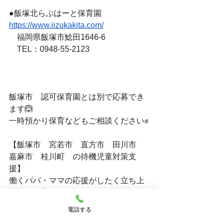
●飯塚北らぶはーと保育園　　
https://www.iizukakita.com/
　福岡県飯塚市鯰田1646-6
　TEL：0948-55-2123
飯塚市　認可保育園とは別で応募でき
ます🙆
一時預かり保育などもご相談ください✊
【飯塚市　宮若市　直方市　田川市　
嘉麻市　桂川町　の待機児童対策支
援】
働くパパ・ママの応援がしたく立ち上
がった保育園です！
現在飯塚市では、仕事が決まっていな
電話する
い方の保育園の入園が出来ない状態で