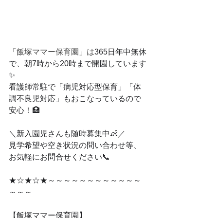
「
飯塚ママー保育園」は
365日年中無休
で、朝7時から20時まで開園しています
✨
看護師常駐で「病児対応型保育」「体
調不良児対応」もおこなっているので
安心！🏥
＼新入園児さんも随時募集中👶／
見学希望や空き状況の問い合わせ等、
お気軽にお問合せください📞
★☆★☆★～～～～～～～～～～～～
～～～
【飯塚ママー保育園】