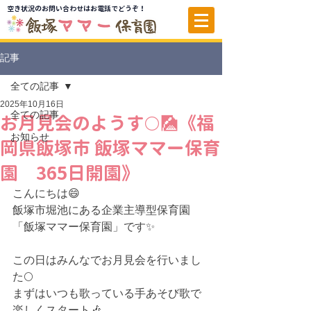
空き状況のお問い合わせはお電話でどうぞ！
記事
全ての記事
2025年10月16日
全ての記事
お月見会のようす🌕🎑《福
お知らせ
岡県飯塚市 飯塚ママー保育
園 365日開園》
こんにちは😄
飯塚市堀池にある
企業主導型保育園
「
飯塚ママー保育園」です✨
この日はみんなでお月見会を行いまし
た🌕
まずはいつも歌っている手あそび歌で
楽しくスタート🎶