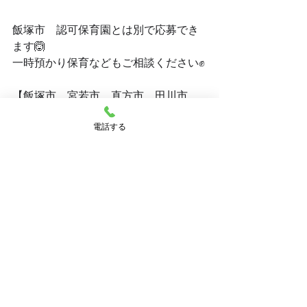
飯塚市　認可保育園とは別で応募でき
ます🙆
一時預かり保育などもご相談ください✊
【飯塚市　宮若市　直方市　田川市　
嘉麻市　桂川町　の待機児童対策支
電話する
援】
働くパパ・ママの応援がしたく立ち上
がった保育園です！
現在飯塚市では、仕事が決まっていな
い方の保育園の入園が出来ない状態で
す。
私たちは、そのようなパパ・ママのお
仕事探しも一緒にサポートしています
🙌
お話しだけでも、まずはお気軽にご相
談ください✨