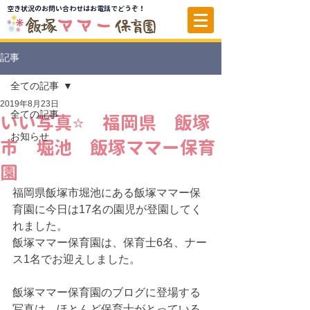
空き状況のお問い合わせはお電話でどうぞ！
記事
全ての記事
2019年8月23日
全ての記事
いい写真⭐ 福岡県 飯塚
お知らせ
市 堀池 飯塚ママー保育
園
福岡県飯塚市堀池にある飯塚ママー保
育園に今日は17名の園児が登園してく
れました。
飯塚ママー保育園は、保育士6名、ナー
ス1名でお迎えしました。
飯塚ママー保育園のブログに登場する
写真は、ほとんど保育士がとっている