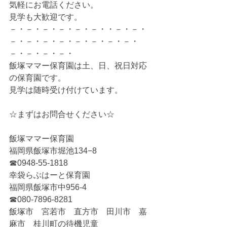
気軽にお電話ください。
見学も大歓迎です。
－・－・－・－・－・－・・－・－・
－・－・－・－・－・－・－・－・
－・－・－・－・
飯塚ママー保育園は土、日、祝日対応
の保育園です。
見学は随時受け付けています。
☆まずはお問合せください☆
飯塚ママー保育園
福岡県飯塚市堀池134−8
☎0948-55-1818
幸袋らぶはーと保育園
福岡県飯塚市中956-4
☎080-7896-8281
飯塚市　宮若市　直方市　田川市　嘉
麻市　桂川町の待機児童